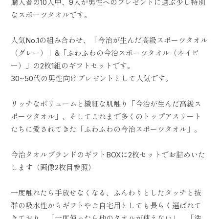
購入者の10人中、9人が男性へのプレゼントに選ぶ少し特別
なスポーツタオルです。
人気No.1の組み合わせ、「今治が生んだ高級スポーツタオル
（グレー）」&「ふわふわの今治スポーツタオル（ネイビ
ー）」の2枚1組のギフトセットです。
30~50代の男性向けプレゼントとして人気です。
リッチなボリュームと繊細な肌触り「今治が生んだ高級ス
ポーツタオル」、そしてこれまで多くのトップアスリート
たちに愛されてきた「ふわふわの今治スポーツタオル」。
今治タオルブランドのギフトBOXに2枚セットでお詰めいた
します（画像2枚目参照）
一度触れたら手放せなくなる、ふんわりとしたタッチと抜
群の吸水性からギフトやご自宅用としても長らく選ばれて
きており、「一度使ったら他のタオルが使えない」、「洗