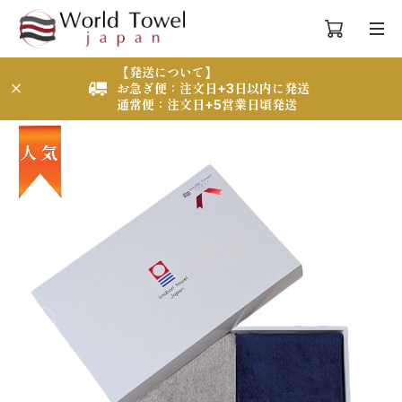
【発送について】
お急ぎ便：注文日+3日以内に発送
通常便：注文日+5営業日頃発送