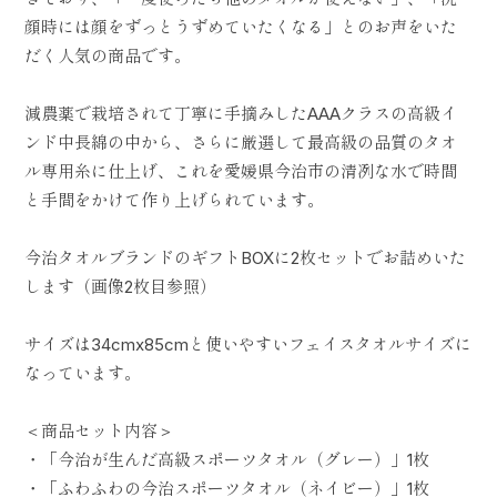
顔時には顔をずっとうずめていたくなる」とのお声をいた
だく人気の商品です。
減農薬で栽培されて丁寧に手摘みしたAAAクラスの高級イ
ンド中長綿の中から、さらに厳選して最高級の品質のタオ
ル専用糸に仕上げ、これを愛媛県今治市の清冽な水で時間
と手間をかけて作り上げられています。
今治タオルブランドのギフトBOXに2枚セットでお詰めいた
します（画像2枚目参照）
サイズは34cmx85cmと使いやすいフェイスタオルサイズに
なっています。
＜商品セット内容＞
・「今治が生んだ高級スポーツタオル（グレー）」1枚
・「ふわふわの今治スポーツタオル（ネイビー）」1枚