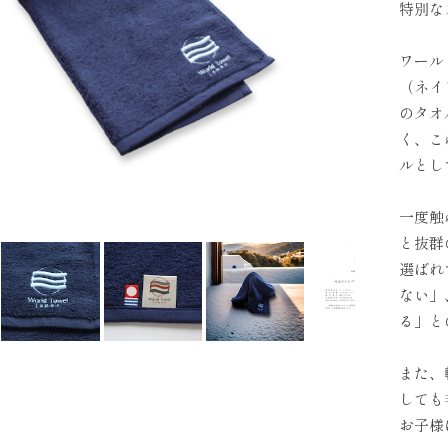
特別な
ワール
（ネイ
のタオ
く、こ
ルとし
一度触
と抜群
選ばれ
ない」
る」と
また、
しても
お子様