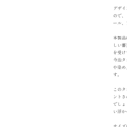
デザイ
ので、
ール、
本製品
しい審
を受け
今治タ
や染め
す。
このタ
ントさ
でしょ
い浮か
サイズ