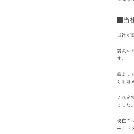
■当
当社が設
震災か
す。
誰より
ちを考
これを
ました
現在で
ールド