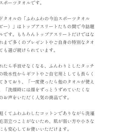
スポーツタオルです。
ドタオルの「ふわふわの今治スポーツタオル
ビー）」はトップアスリートたちの間で今話題
ルです。もちろんトップアスリートだけではな
れまで多くのプレゼントやご自身の特別なタオ
ても選び続けられています。
れたら手放せなくなる、ふんわりとしたタッチ
の吸水性からギフトやご自宅用としても長らく
てきており、「一度使ったら他のタオルが使え
、「洗顔時には顔をずっとうずめていたくな
のお声をいただく人気の商品です。
軽くてふわふわしたコットンでありながら洗濯
毛羽立つことがないため、肌が弱い方や小さな
にも安心してお使いいただけます。