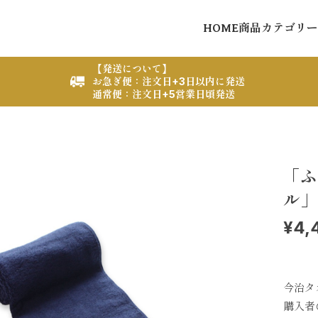
HOME
商品カテゴリー
【発送について】
お急ぎ便：注文日+3日以内に発送
通常便：注文日+5営業日頃発送
「ふ
ル」
¥4,
今治タ
購入者