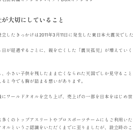
社が大切にしていること
立したきっかけは2011年3月11日に発生した東日本大震災でし
ら日が経過するごとに、親を亡くした「震災孤児」が増えていく
も、小さい子供を残したまま亡くなられた天国でしか見守ること
えると今でも胸が詰まる想いがあります。
機にワールドタオルを立ち上げ、売上げの一部を日本をはじめ世
。
は多くのトップアスリートやプロスポーツチームにもご利用いた
タオルというご認識をいただくまでに至りましたが、設立時のこ