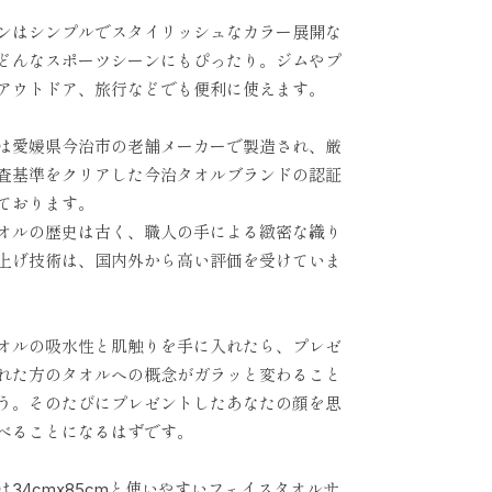
ンはシンプルでスタイリッシュなカラー展開な
どんなスポーツシーンにもぴったり。ジムやプ
アウトドア、旅行などでも便利に使えます。
は愛媛県今治市の老舗メーカーで製造され、厳
査基準をクリアした今治タオルブランドの認証
ております。
オルの歴史は古く、職人の手による緻密な織り
上げ技術は、国内外から高い評価を受けていま
オルの吸水性と肌触りを手に入れたら、プレゼ
れた方のタオルへの概念がガラッと変わること
う。そのたびにプレゼントしたあなたの顔を思
べることになるはずです。
は34cmx85cmと使いやすいフェイスタオルサ