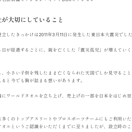
社が大切にしていること
立したきっかけは2011年3月11日に発生した東日本大震災でし
ら日が経過するごとに、親を亡くした「震災孤児」が増えていく
も、小さい子供を残したまま亡くなられた天国でしか見守ること
えると今でも胸が詰まる想いがあります。
機にワールドタオルを立ち上げ、売上げの一部を日本をはじめ世
。
は多くのトップアスリートやプロスポーツチームにもご利用いた
タオルというご認識をいただくまでに至りましたが、設立時のこ