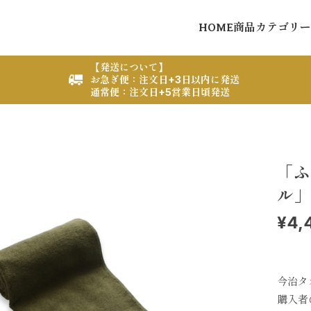
HOME
商品カテゴリー
【発送について】
お急ぎ便：注文日+3日以内に発送
通常便：注文日+5営業日頃発送
「ふ
ル」
¥4,
今治タ
購入者