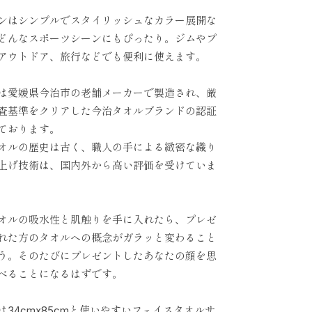
ンはシンプルでスタイリッシュなカラー展開な
どんなスポーツシーンにもぴったり。ジムやプ
アウトドア、旅行などでも便利に使えます。
は愛媛県今治市の老舗メーカーで製造され、厳
査基準をクリアした今治タオルブランドの認証
ております。
オルの歴史は古く、職人の手による緻密な織り
上げ技術は、国内外から高い評価を受けていま
オルの吸水性と肌触りを手に入れたら、プレゼ
れた方のタオルへの概念がガラッと変わること
う。そのたびにプレゼントしたあなたの顔を思
べることになるはずです。
は34cmx85cmと使いやすいフェイスタオルサ