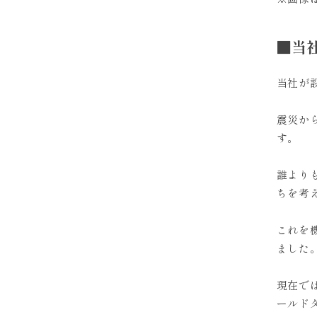
■当
当社が設
震災か
す。
誰より
ちを考
これを
ました
現在で
ールド