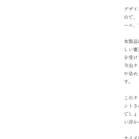
デザイ
ので、
ール、
本製品
しい審
を受け
今治タ
や染め
す。
このタ
ントさ
でしょ
い浮か
サイズ