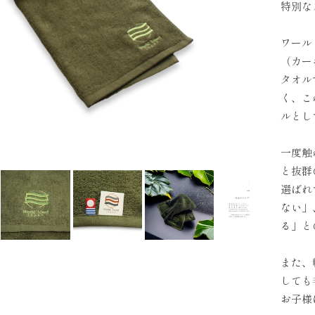
特別な
ワール
（カー
タオル
く、こ
ルとし
一度触
と抜群
選ばれ
ない」
る」と
また、
しても
お子様