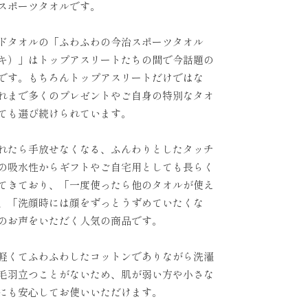
スポーツタオルです。
ドタオルの「ふわふわの今治スポーツタオル
キ）」はトップアスリートたちの間で今話題の
です。もちろんトップアスリートだけではな
れまで多くのプレゼントやご自身の特別なタオ
ても選び続けられています。
れたら手放せなくなる、ふんわりとしたタッチ
の吸水性からギフトやご自宅用としても長らく
てきており、「一度使ったら他のタオルが使え
、「洗顔時には顔をずっとうずめていたくな
のお声をいただく人気の商品です。
軽くてふわふわしたコットンでありながら洗濯
毛羽立つことがないため、肌が弱い方や小さな
にも安心してお使いいただけます。