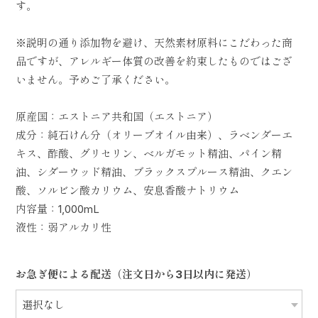
す。
※説明の通り添加物を避け、天然素材原料にこだわった商
品ですが、アレルギー体質の改善を約束したものではござ
いません。予めご了承ください。
原産国：エストニア共和国（エストニア）
成分：純石けん分（オリーブオイル由来）、ラベンダーエ
キス、酢酸、グリセリン、ベルガモット精油、パイン精
油、シダーウッド精油、ブラックスプルース精油、クエン
酸、ソルビン酸カリウム、安息香酸ナトリウム
内容量：1,000mL
液性：弱アルカリ性
お急ぎ便による配送（注文日から3日以内に発送）