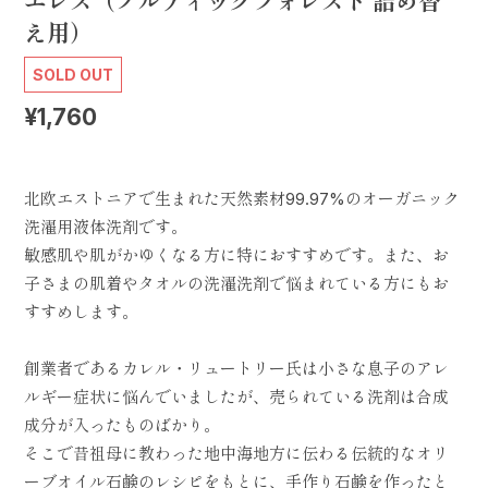
エレス（ノルディックフォレスト 詰め替
え用）
SOLD OUT
¥1,760
北欧エストニアで生まれた天然素材99.97%のオーガニック
洗濯用液体洗剤です。
敏感肌や肌がかゆくなる方に特におすすめです。また、お
子さまの肌着やタオルの洗濯洗剤で悩まれている方にもお
すすめします。
創業者であるカレル・リュートリー氏は小さな息子のアレ
ルギー症状に悩んでいましたが、売られている洗剤は合成
成分が入ったものばかり。
そこで昔祖母に教わった地中海地方に伝わる伝統的なオリ
ーブオイル石鹸のレシピをもとに、手作り石鹸を作ったと