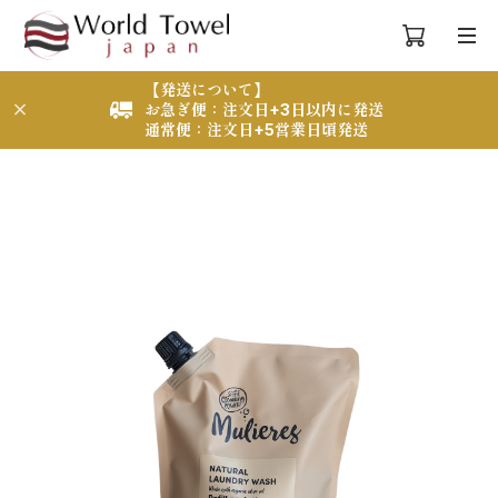
【発送について】
お急ぎ便：注文日+3日以内に発送
通常便：注文日+5営業日頃発送