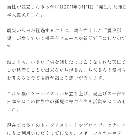
当社が設立したきっかけは2011年3月11日に発生した東日
本大震災でした。
震災から日が経過するごとに、親を亡くした「震災孤
児」が増えていく様子をニュースや新聞で目にしたので
す。
誰よりも、小さい子供を残したまま亡くなられた天国で
しか見守ることが出来ないお母さん、お父さんの気持ち
を考えると今でも胸が詰まる想いがあります。
これを機にワールドタオルを立ち上げ、売上げの一部を
日本をはじめ世界中の孤児に寄付をする活動をはじめま
した。
現在では多くのトップアスリートやプロスポーツチーム
にもご利用いただくまでになり、スポーツタオル＝ワー