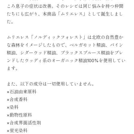
ころ息子の症状は改善。そのレシピは同じ悩みを持つ仲間
たちにも広がり、本商品「ムリエレス」として誕生しまし
た。
ムリエレス「ノルディックフォレスト」は北欧の自然豊か
な森林をイメージしたもので、ベルガモット精油、パイン
精油、シダーウッド精油、ブラックスプルース精油をブレ
ンドしたウッディ系のオーガニック精油100%を使用してい
ます。
また、以下の成分は一切使用していません。
×石油由来原料
×合成香料
×染料
×動物性原料
×合成界面活性剤
×蛍光染料